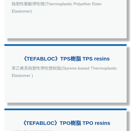
熱塑性聚酯彈性體(Thermoplastic Polyether Ester
Elastomer)
《TEFABLOC》TPS樹脂 TPS resins
苯乙烯系熱塑性彈性體樹脂(Styrene-based Thermoplastic
Elastomer )
《TEFABLOC》TPO樹脂 TPO resins