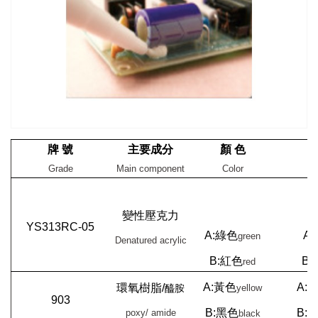
牌 號
主要成分
顏 色
Grade
Main component
Color
變性壓克力
YS313RC-05
A:
綠色
A:
green
Denatured acrylic
B:
紅色
B:
red
A:
黃色
A:1
環氧樹脂/
醯胺
yellow
903
B:
黑色
B:1
poxy/ amide
black