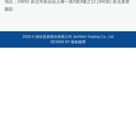
地址：
24892 新北市新莊區五權一路3號3樓之12 (306室) 新北產業
園區
2020 © 錦欣貿易股份有限公司 JimShin Trading Co., Ltd
DESIGN BY 藝創媒體