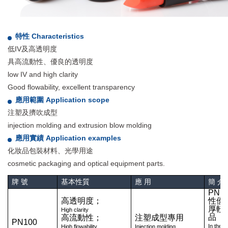
特性 Characteristics
低IV及高透明度
具高流動性、優良的透明度
low IV and high clarity
Good flowability, excellent transparency
應用範圍 Application scope
注塑及擠吹成型
injection molding and extrusion blow molding
應用實績 Application examples
化妝品包裝材料、光學用途
cosmetic packaging and optical equipment parts.
牌 號
基本性質
應 用
簡 介
PN1
高透明度；
性優
厚較
High clarity
品（
高流動性；
注塑成型專用
PN100
In the 
High flowability
Injection molding