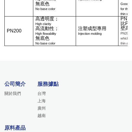
無底色
Good fl
No base color
for thic
thin wal
高透明度；
PN2
比P
High clarity
壁高
高流動性；
注塑成型專用
PN200
PN200 i
High flowability
Injection molding
無底色
which is
No base color
thin art
公司簡介
服務據點
關於我們
台灣
上海
廣州
越南
原料產品