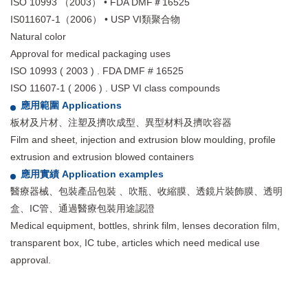
ISO 10993 （2003） • FDA DMF＃16525
IS011607-1（2006） • USP VI類聚合物
Natural color
Approval for medical packaging uses
ISO 10993 ( 2003 ) . FDA DMF # 16525
ISO 11607-1 ( 2006 ) . USP VI class compounds
應用範圍 Applications
板材及片材、注塑及擠吹成型、異型材料及擠吹容器
Film and sheet, injection and extrusion blow moulding, profile
extrusion and extrusion blowed containers
應用實績 Application examples
醫療器械、包裝產品包裝 、吹瓶、收縮膜、透鏡片裝飾膜、透明
盒、IC管、通過醫療包裝用途認證
Medical equipment, bottles, shrink film, lenses decoration film,
transparent box, IC tube, articles which need medical use
approval.