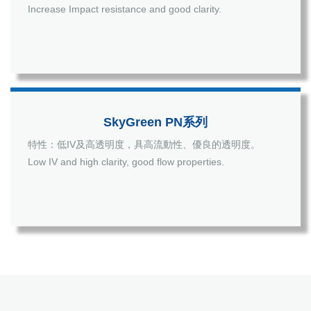
Increase Impact resistance and good clarity.
SkyGreen PN系列
特性：低IV及高透明度，具高流動性、優良的透明度。
Low IV and high clarity, good flow properties.