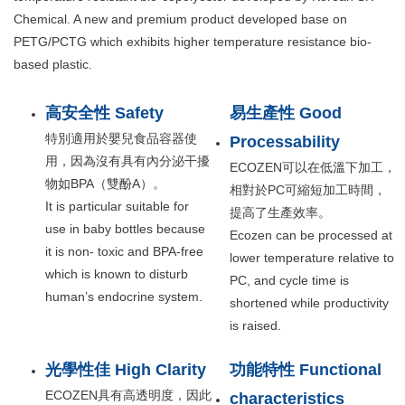
Chemical. A new and premium product developed base on
PETG/PCTG which exhibits higher temperature resistance bio-
based plastic.
高安全性 Safety
易生產性 Good
特別適用於嬰兒食品容器使
Processability
用，因為沒有具有內分泌干擾
ECOZEN可以在低溫下加工，
物如BPA（雙酚A）。
相對於PC可縮短加工時間，
It is particular suitable for
提高了生產效率。
use in baby bottles because
Ecozen can be processed at
it is non- toxic and BPA-free
lower temperature relative to
which is known to disturb
PC, and cycle time is
human’s endocrine system.
shortened while productivity
is raised.
光學性佳 High Clarity
功能特性 Functional
ECOZEN具有高透明度，因此
characteristics